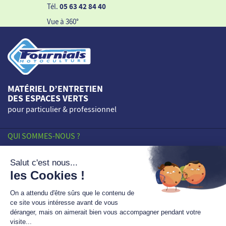
Tél.
05 63 42 84 40
Vue à 360°
MATÉRIEL D’ENTRETIEN
DES ESPACES VERTS
pour particulier & professionnel
QUI SOMMES-NOUS ?
HISTORIQUE
SAVOIR-FAIRE
ENGAGEMENTS
Les LT DAYS sont lancés !
NOS POINTS DE VENTE
Le
Cub Cadet LTS S86
est disponible au prix
exceptionnel immédiat de
1619,10€
!
PROFESSIONNELS
En savoir plus