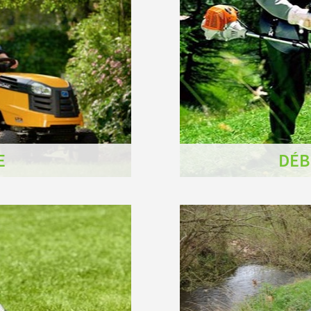
E
DÉB