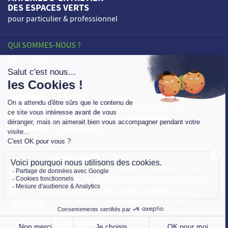
DES ESPACES VERTS
pour particulier & professionnel
QUI SOMMES-NOUS ?
HISTORIQUE
SAVOIR-FAIRE
ENGAGEMENTS
Les LT DAYS sont lancés !
NOS POINTS DE VENTE
Le
Cub Cadet LTS S86
est disponible au prix
exceptionnel immédiat de
1619,10€
!
PROFESSIONNELS
En savoir plus
ACTUALITÉS
CONTACT
OFFRE HONDA !
Mentions légales
Jusqu'à
230€ TTC de remise immédiate
sur une
sélection de tondeuses Honda jusqu'au 30/10/26 (ou
Vie Privée
jusqu'à épuisement des particpations).
Plan du site
Venez découvrir les modèles dans l'un de nos
3 magasins.
En savoir plus