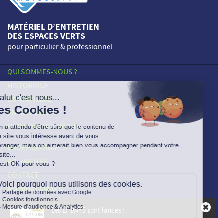
MATÉRIEL D’ENTRETIEN
DES ESPACES VERTS
pour particulier & professionnel
QUI SOMMES-NOUS ?
HISTORIQUE
SAVOIR-FAIRE
ENGAGEMENTS
NOS POINTS DE VENTE
PROFESSIONNELS
ACTUALITÉS
CONTACT
Mentions légales
Vie Privée
Les LT DAYS sont lancés !
Plan du site