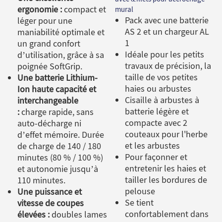
ergonomie :
compact et
mural
Pack avec une batterie
léger pour une
AS 2 et un chargeur AL
maniabilité optimale et
1
un grand confort
Idéale pour les petits
d’utilisation, grâce à sa
travaux de précision, la
poignée SoftGrip.
taille de vos petites
Une batterie Lithium-
haies ou arbustes
Ion haute capacité et
Cisaille à arbustes à
interchangeable
batterie légère et
:
charge rapide, sans
compacte avec 2
auto-décharge ni
couteaux pour l'herbe
d’effet mémoire. Durée
et les arbustes
de charge de 140 / 180
Pour façonner et
minutes (80 % / 100 %)
entretenir les haies et
et autonomie jusqu’à
tailler les bordures de
110 minutes.
pelouse
Une puissance et
Se tient
vitesse de coupes
confortablement dans
élevées :
doubles lames