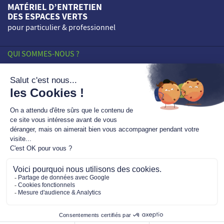
MATÉRIEL D’ENTRETIEN
DES ESPACES VERTS
pour particulier & professionnel
QUI SOMMES-NOUS ?
HISTORIQUE
SAVOIR-FAIRE
ENGAGEMENTS
Les LT DAYS sont lancés !
NOS POINTS DE VENTE
Le
Cub Cadet LTS S86
est disponible au prix
exceptionnel immédiat de
1619,10€
!
PROFESSIONNELS
En savoir plus
ACTUALITÉS
CONTACT
OFFRE HONDA !
Mentions légales
Jusqu'à
230€ TTC de remise immédiate
sur une
sélection de tondeuses Honda jusqu'au 30/10/26 (ou
Vie Privée
jusqu'à épuisement des particpations).
Plan du site
Venez découvrir les modèles dans l'un de nos
3 magasins.