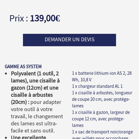
Prix :
139,00€
DEMANDER UN DEVIS
GAMME AS SYSTEM
Polyvalent (1 outil, 2
1 x batterie lithium-ion AS 2, 28
Wh, 10,8 V
lames), une cisaille à
1 x chargeur standard AL 1
gazon (12cm) et une
1 x cisaille à arbustes, longueur
cisaille à arbustes
de coupe 20 cm, avec protège-
(20cm) :
pour adapter
lames
votre outil à votre
1 x cisaille à gazon, largeur de
travail, le changement
coupe 12 cm, avec protège-
des lames est ultra-
lames
facile et sans outil.
1 x sac de transport noir/orange
Une excellente
avec œillets pour accrochage