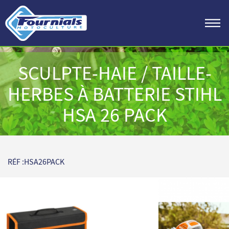
SCULPTE-HAIE / TAILLE-
HERBES À BATTERIE STIHL
HSA 26 PACK
RÉF :HSA26PACK