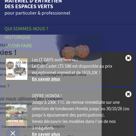
MATÉRIEL D’ENTRETIEN
DES ESPACES VERTS
pour particulier & professionnel
QUI SOMMES-NOUS ?
HISTORIQUE
SAVOIR-FAIRE
ENGAGEMENTS
Les LT DAYS sont lancés !
NOS POINTS DE VENTE
Le
Cub Cadet LTS S86
est disponible au prix
exceptionnel immédiat de
1619,10€
!
PROFESSIONNELS
En savoir plus
ACTUALITÉS
CONTACT
OFFRE HONDA !
Mentions légales
Jusqu'à
230€ TTC de remise immédiate
sur une
sélection de tondeuses Honda jusqu'au 30/10/26 (ou
Vie Privée
jusqu'à épuisement des particpations).
Plan du site
Venez découvrir les modèles dans l'un de nos
3 magasins.
En savoir plus