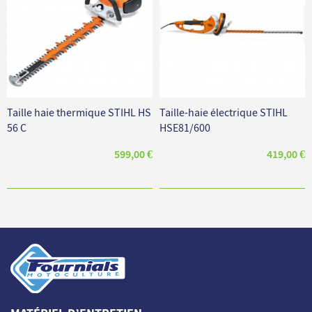
Taille haie thermique STIHL HS
Taille-haie électrique STIHL
56 C
HSE81/600
599,00 €
419,00 €