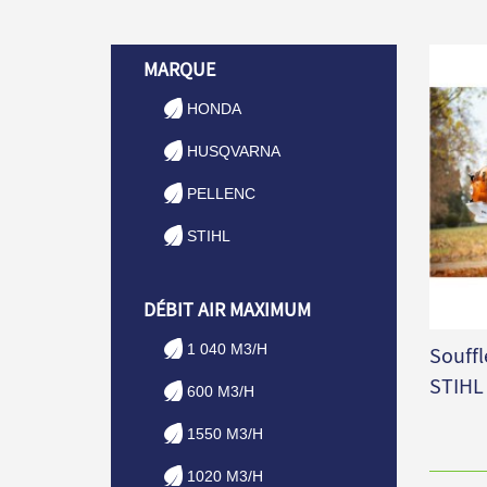
MARQUE
HONDA
HUSQVARNA
PELLENC
STIHL
DÉBIT AIR MAXIMUM
1 040 M3/H
Souffl
STIHL
600 M3/H
1550 M3/H
1020 M3/H