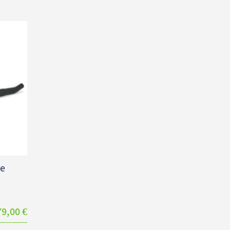
ue
79,00 €