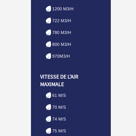
1200 M3/H
722 M3/H
780 M3/H
800 M3/H
970M3/H
VITESSE DE L'AIR
MAXIMALE
61 M/S
70 M/S
74 M/S
75 M/S