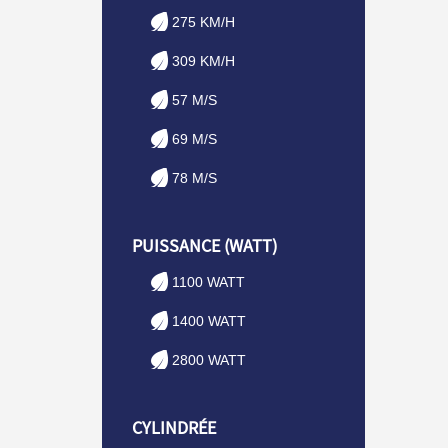
275 KM/H
309 KM/H
57 M/S
69 M/S
78 M/S
PUISSANCE (WATT)
1100 WATT
1400 WATT
2800 WATT
CYLINDRÉE