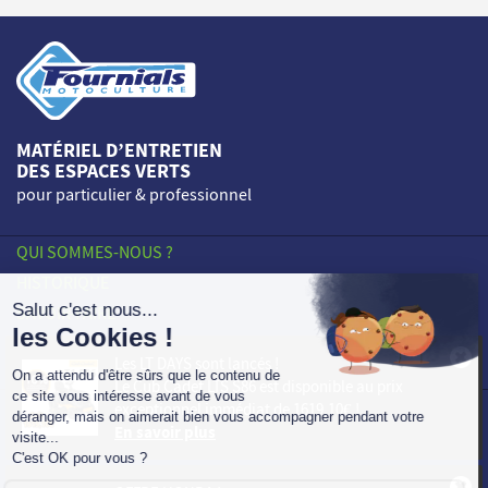
MATÉRIEL D’ENTRETIEN
DES ESPACES VERTS
pour particulier & professionnel
QUI SOMMES-NOUS ?
HISTORIQUE
SAVOIR-FAIRE
ENGAGEMENTS
Les LT DAYS sont lancés !
NOS POINTS DE VENTE
Le
Cub Cadet LTS S86
est disponible au prix
exceptionnel immédiat de
1619,10€
!
PROFESSIONNELS
En savoir plus
ACTUALITÉS
CONTACT