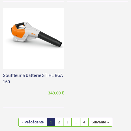
Souffleur à batterie STIHL BGA
160
349,00 €
« Précédente
1
2
3
...
4
Suivante »