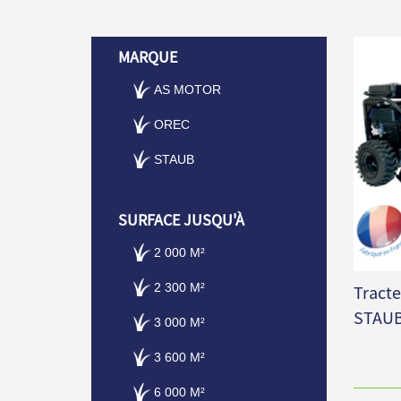
MARQUE
AS MOTOR
OREC
STAUB
SURFACE JUSQU'À
2 000 M²
2 300 M²
Tracte
STAUB
3 000 M²
3 600 M²
6 000 M²