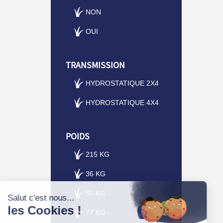
NON
OUI
TRANSMISSION
HYDROSTATIQUE 2X4
HYDROSTATIQUE 4X4
POIDS
215 KG
36 KG
50 KG
77 KG