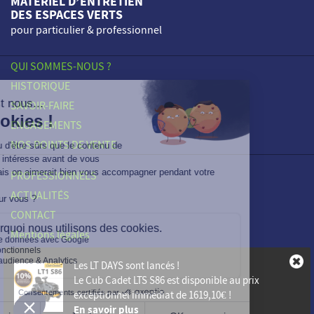
MATÉRIEL D’ENTRETIEN
DES ESPACES VERTS
pour particulier & professionnel
QUI SOMMES-NOUS ?
HISTORIQUE
SAVOIR-FAIRE
ENGAGEMENTS
NOS POINTS DE VENTE
PROFESSIONNELS
ACTUALITÉS
CONTACT
Mentions légales
Vie Privée
Les LT DAYS sont lancés !
Plan du site
Le
Cub Cadet LTS S86
est disponible au prix
exceptionnel immédiat de
1619,10€
!
En savoir plus