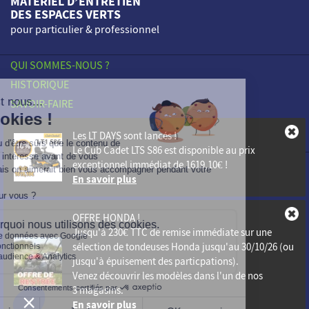
MATÉRIEL D’ENTRETIEN
DES ESPACES VERTS
pour particulier & professionnel
QUI SOMMES-NOUS ?
HISTORIQUE
SAVOIR-FAIRE
ENGAGEMENTS
Les LT DAYS sont lancés !
NOS POINTS DE VENTE
Le
Cub Cadet LTS S86
est disponible au prix
exceptionnel immédiat de
1619,10€
!
PROFESSIONNELS
En savoir plus
ACTUALITÉS
CONTACT
OFFRE HONDA !
Mentions légales
Jusqu'à
230€ TTC de remise immédiate
sur une
sélection de tondeuses Honda jusqu'au 30/10/26 (ou
Vie Privée
jusqu'à épuisement des particpations).
Plan du site
Venez découvrir les modèles dans l'un de nos
3 magasins.
En savoir plus