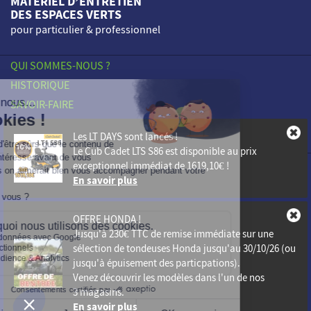
MATÉRIEL D’ENTRETIEN
DES ESPACES VERTS
pour particulier & professionnel
QUI SOMMES-NOUS ?
HISTORIQUE
SAVOIR-FAIRE
ENGAGEMENTS
Les LT DAYS sont lancés !
NOS POINTS DE VENTE
Le
Cub Cadet LTS S86
est disponible au prix
exceptionnel immédiat de
1619,10€
!
PROFESSIONNELS
En savoir plus
ACTUALITÉS
CONTACT
OFFRE HONDA !
Mentions légales
Jusqu'à
230€ TTC de remise immédiate
sur une
sélection de tondeuses Honda jusqu'au 30/10/26 (ou
Vie Privée
jusqu'à épuisement des particpations).
Plan du site
Venez découvrir les modèles dans l'un de nos
3 magasins.
En savoir plus