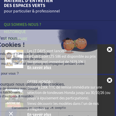
MATÉRIEL D’ENTRETIEN
DES ESPACES VERTS
pour particulier & professionnel
QUI SOMMES-NOUS ?
HISTORIQUE
SAVOIR-FAIRE
ENGAGEMENTS
Les LT DAYS sont lancés !
NOS POINTS DE VENTE
Le
Cub Cadet LTS S86
est disponible au prix
exceptionnel immédiat de
1619,10€
!
PROFESSIONNELS
En savoir plus
ACTUALITÉS
CONTACT
OFFRE HONDA !
Mentions légales
Jusqu'à
230€ TTC de remise immédiate
sur une
sélection de tondeuses Honda jusqu'au 30/10/26 (ou
Vie Privée
jusqu'à épuisement des particpations).
Plan du site
Venez découvrir les modèles dans l'un de nos
3 magasins.
En savoir plus